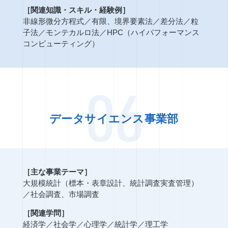
［関連知識・スキル・経験例］
非線形微分方程式
／
有限、境界要素法
／
差分法
／
粒
子法
／
モンテカルロ法
／
HPC（ハイパフォーマンス
コンピューティング）
06
データサイエンス事業部
［主な事業テーマ］
大規模統計（標本・表章設計、統計調査実査管理）
／
社会調査、市場調査
［関連学問］
経済学
／
社会学
／
心理学
／
統計学
／
理工学