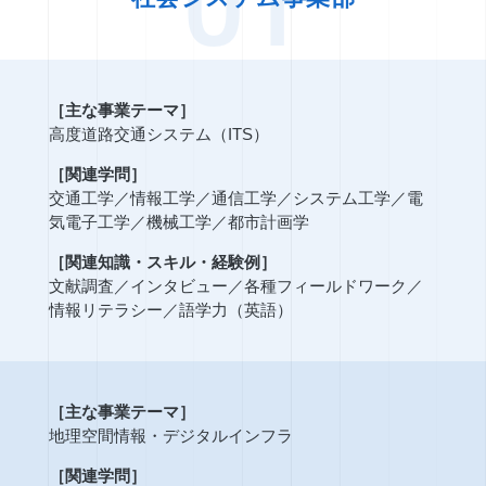
［主な事業テーマ］
高度道路交通システム（ITS）
［関連学問］
交通工学
／
情報工学
／
通信工学
／
システム工学
／
電
気電子工学
／
機械工学
／
都市計画学
［関連知識・スキル・経験例］
文献調査
／
インタビュー
／
各種フィールドワーク
／
情報リテラシー
／
語学力（英語）
［主な事業テーマ］
地理空間情報・デジタルインフラ
［関連学問］