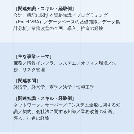
［関連知識・スキル・経験例］
会計、簿記に関する資格知識
／
プログラミング
（Excel VBA）
／
データベースの基礎知識
／
データ集
計分析
／
業務改善の企画、導入、推進の経験
［主な事業テーマ］
庶務
／
情報インフラ、システム
／
オフィス環境
／
法
務、リスク管理
［関連学問］
経済学
／
経営学
／
商学
／
法学
／
情報工学
［関連知識・スキル・経験例］
ネットワーク
／
サーバー
／
ITシステム全般に関する知
識
／
契約、会社法に関する知識
／
業務改善の企画、
導入、推進の経験