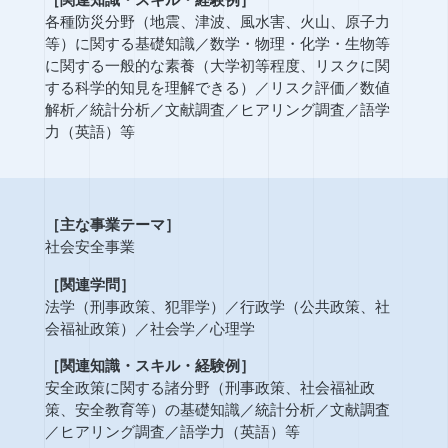
各種防災分野（地震、津波、風水害、火山、原子力
等）に関する基礎知識
／
数学・物理・化学・生物等
に関する一般的な素養（大学初等程度、リスクに関
する科学的知見を理解できる）
／
リスク評価
／
数値
解析
／
統計分析
／
文献調査
／
ヒアリング調査
／
語学
力（英語）等
［主な事業テーマ］
社会安全事業
［関連学問］
法学（刑事政策、犯罪学）
／
行政学（公共政策、社
会福祉政策）
／
社会学
／
心理学
［関連知識・スキル・経験例］
安全政策に関する諸分野（刑事政策、社会福祉政
策、安全教育等）の基礎知識
／
統計分析
／
文献調査
／
ヒアリング調査
／
語学力（英語）等