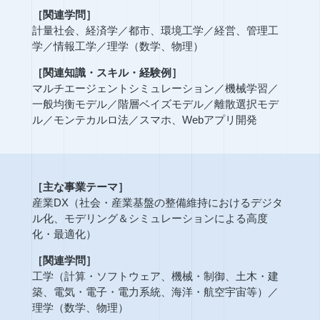
［関連学問］
計量社会、経済学
／
都市、環境工学
／
経営、管理工
学
／
情報工学
／
理学（数学、物理）
［関連知識・スキル・経験例］
マルチエージェントシミュレーション
／
機械学習
／
一般均衡モデル
／
階層ベイズモデル
／
離散選択モデ
ル
／
モンテカルロ法
／
スマホ、Webアプリ開発
［主な事業テーマ］
産業DX（社会・産業基盤の整備維持におけるデジタ
ル化、モデリング＆シミュレーションによる高度
化・最適化）
［関連学問］
工学（計算・ソフトウェア、機械・制御、土木・建
築、電気・電子・電力系統、海洋・航空宇宙等）
／
理学（数学、物理）