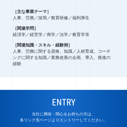
［主な事業テーマ］
人事、労務
／
採用
／
教育研修
／
福利厚生
［関連学問］
経済学
／
経営学
／
商学
／
法学
／
教育学等
［関連知識・スキル・経験例］
人事、労務に関する資格、知識
／
人材育成、コーチ
ングに関する知識
／
業務改善の企画、導入、推進の
経験
ENTRY
当社に興味・関心をお持ちの方は、
各リンク先ページよりエントリーしてください。