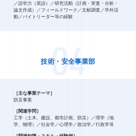
／
語学力（英語）
／
研究活動（計画・実査・分析・
論文作成）
／
フィールドワーク
／
文献調査
／
学外活
動
／
バイトリーダー等の経験
04
技術・安全事業部
［主な事業テーマ］
防災事業
［関連学問］
工学（土木、建設、都市計画、防災）
／
理学（地
学、物理）
／
社会学
／
心理学
／
政治学
／
行政学等
［関連知識・スキル・経験例］