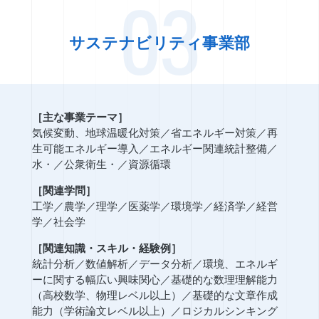
03
サステナビリティ事業部
［主な事業テーマ］
気候変動、地球温暖化対策
／
省エネルギー対策
／
再
生可能エネルギー導入
／
エネルギー関連統計整備
／
水
・
／
公衆衛生
・
／
資源循環
［関連学問］
工学
／
農学
／
理学
／
医薬学
／
環境学
／
経済学
／
経営
学
／
社会学
［関連知識・スキル・経験例］
統計分析
／
数値解析
／
データ分析
／
環境、エネルギ
ーに関する幅広い興味関心
／
基礎的な数理理解能力
（高校数学、物理レベル以上）
／
基礎的な文章作成
能力（学術論文レベル以上）
／
ロジカルシンキング