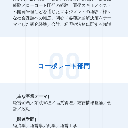
経験
／
ローコード開発の経験、開発スキル
／
システ
ム開発管理などを通じたマネジメントの経験
／
様々
な社会課題への幅広い関心
／
各種課題解決策をテー
マとした研究経験
／
会計、経理や法務に関する知識
08
コーポレート部門
［主な事業テーマ］
経営企画
／
業績管理
／
品質管理
／
経営情報整備
／
会
計
／
広報
［関連学問］
経済学
／
経営学
／
商学
／
経営工学