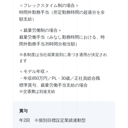
＜フレックスタイム制の場合＞
時間外勤務手当（所定勤務時間の超過分を全
額支給）
＜裁量労働制の場合＞
裁量労働手当（みなし勤務時間における、時
間外勤務手当35時間分相当額）
※各制度は当社就業規則に基づき適用が決定され
ます
＜モデル年収＞
・年収850万円／PL・30歳／正社員総合職
標準賞与、裁量労働手当支給の場合
※交通費は別途支給
賞与
年2回 ※個別目標設定業績連動型